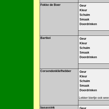
Fokke de Boer
Geur
Kleur
Schuim
Smaak
Doordrinken
Bartkei
Geur
Kleur
Schuim
Smaak
Doordrinken
Corsendonkliefhebber
Geur
Kleur
Schuim
Smaak
Doordrinken
Lekker biertje ook weer
basassink
Geur