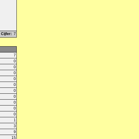
Cijfer:
7
7
0
0
0
0
0
0
0
0
0
0
1
3
9
15