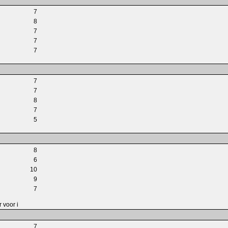
7
8
7
7
7
7
7
8
7
5
8
6
10
9
7
 voor i
7