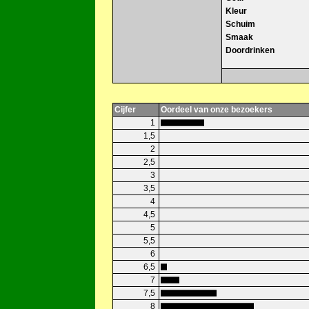
Kleur
Schuim
Smaak
Doordrinken
Cijfer
Oordeel van onze bezoekers
1
1,5
2
2,5
3
3,5
4
4,5
5
5,5
6
6,5
7
7,5
8