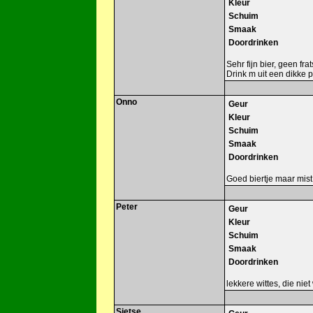
Kleur
Schuim
Smaak
Doordrinken
Sehr fijn bier, geen frat
Drink m uit een dikke p
Onno
Geur
Kleur
Schuim
Smaak
Doordrinken
Goed biertje maar mis
Peter
Geur
Kleur
Schuim
Smaak
Doordrinken
lekkere wittes, die niet w
Sietse