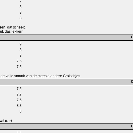
7
8
8
8
sen, dat scheelt...
ul, das lekkerr
C
9
8
8
7.5
7.5
t de volle smaak van de meeste andere Grolschjes
C
7.5
7.7
7.5
8.3
8
it is :-)
C