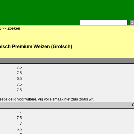
5
>>
Zoeken
olsch Premium Weizen (Grolsch)
7.5
7.5
6.5
7.5
7.5
etje gelig voor witbier. Vrij volle smaak niet zuur zoals wit.
C
7
7.5
7
6.5