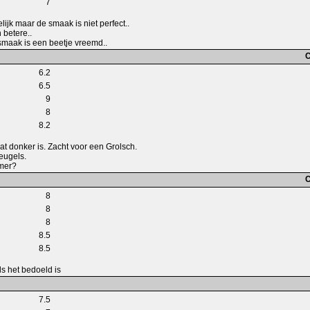
7
ijk maar de smaak is niet perfect..
n betere..
smaak is een beetje vreemd..
C
6.2
6.5
9
8
8.2
wat donker is. Zacht voor een Grolsch.
beugels.
mer?
C
8
8
8
8.5
8.5
als het bedoeld is
7.5