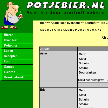
Bier >>
Alfabetisch overzicht
>>
Soorten
>>
Top 2
A
B
C
D
E
F
G
H
I
J
K
L
M
N
O
P
Q
R
S
T
U
V
W
X
Y
Z
Bieren
Gr
Over bier
Potjebier
Jurylid
Leden
Arno
Geur
Recepten
Kleur
Fun
Schuim
Games
Smaak
E-cards
Doordrinken
Drankgebruik
Ruikt naar romig wit. Be
Eric
Geur
Kleur
Schuim
Smaak