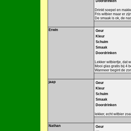
Doordrinken
Drinkt soepel en makkel
Fris witbier maar er zij
De smaak is ok, de na
Erwin
Geur
Kleur
Schuim
Smaak
Doordrinken
Lekker witbiertje, dat 
Mooi glas gratis bij 4 
Wanneer begint de zo
jaap
Geur
Kleur
Schuim
Smaak
Doordrinken
lekker, echt witbier zo
Nathan
Geur