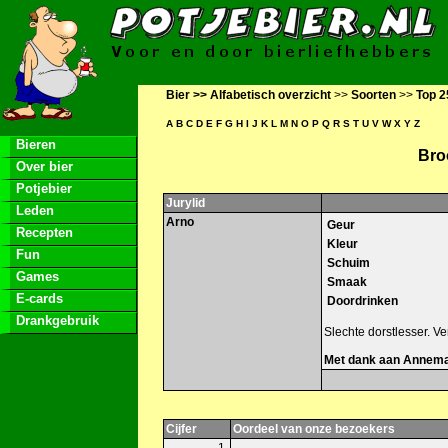
Bier >>
Alfabetisch overzicht
>>
Soorten
>>
Top 2
A
B
C
D
E
F
G
H
I
J
K
L
M
N
O
P
Q
R
S
T
U
V
W
X
Y
Z
Bieren
Bro
Over bier
Potjebier
Jurylid
Leden
Arno
Geur
Recepten
Kleur
Fun
Schuim
Games
Smaak
E-cards
Doordrinken
Drankgebruik
Slechte dorstlesser. Ve
Met dank aan Annemari
Cijfer
Oordeel van onze bezoekers