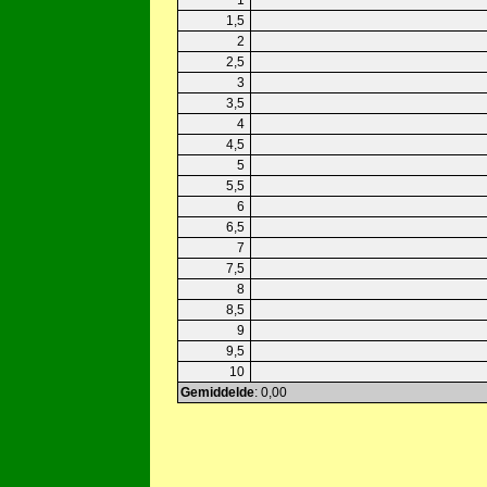
1
1,5
2
2,5
3
3,5
4
4,5
5
5,5
6
6,5
7
7,5
8
8,5
9
9,5
10
Gemiddelde
: 0,00