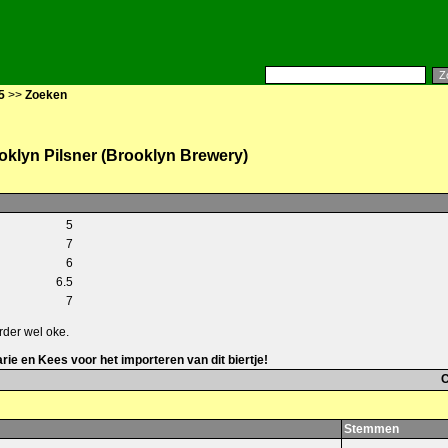
5
>>
Zoeken
oklyn Pilsner (Brooklyn Brewery)
5
7
6
6.5
7
rder wel oke.
e en Kees voor het importeren van dit biertje!
C
Stemmen