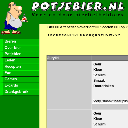
Bier >>
Alfabetisch overzicht
>>
Soorten
>>
Top 2
A
B
C
D
E
F
G
H
I
J
K
L
M
N
O
P
Q
R
S
T
U
V
W
X
Y
Z
Bieren
Over bier
Potjebier
Jurylid
Leden
Geur
Recepten
Kleur
Fun
Schuim
Games
Smaak
E-cards
Doordrinken
Drankgebruik
Sorry, smaakt naar pil
Geur
Kleur
Schuim