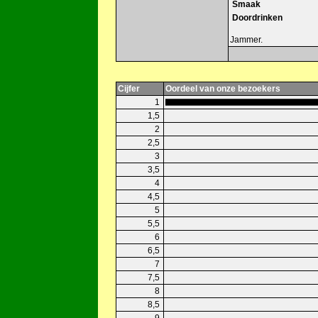
Smaak
Doordrinken
Jammer.
Cijfer
Oordeel van onze bezoekers
1
1,5
2
2,5
3
3,5
4
4,5
5
5,5
6
6,5
7
7,5
8
8,5