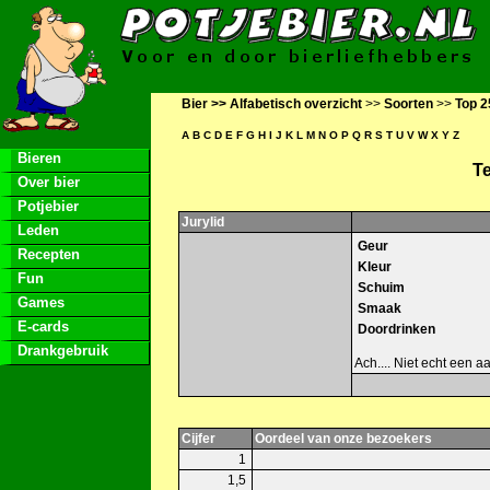
Bier >>
Alfabetisch overzicht
>>
Soorten
>>
Top 2
A
B
C
D
E
F
G
H
I
J
K
L
M
N
O
P
Q
R
S
T
U
V
W
X
Y
Z
Bieren
Te
Over bier
Potjebier
Jurylid
Leden
Geur
Recepten
Kleur
Fun
Schuim
Games
Smaak
E-cards
Doordrinken
Drankgebruik
Ach.... Niet echt een
Cijfer
Oordeel van onze bezoekers
1
1,5