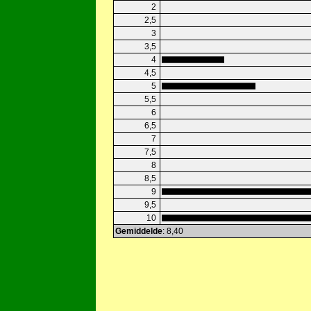
2
2,5
3
3,5
4
4,5
5
5,5
6
6,5
7
7,5
8
8,5
9
9,5
10
Gemiddelde
: 8,40