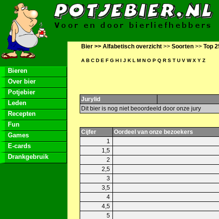
Bier >>
Alfabetisch overzicht
>>
Soorten
>>
Top 2
A
B
C
D
E
F
G
H
I
J
K
L
M
N
O
P
Q
R
S
T
U
V
W
X
Y
Z
Bieren
Over bier
Potjebier
Jurylid
Leden
Dit bier is nog niet beoordeeld door onze jury
Recepten
Fun
Cijfer
Oordeel van onze bezoekers
Games
1
E-cards
1,5
Drankgebruik
2
2,5
3
3,5
4
4,5
5