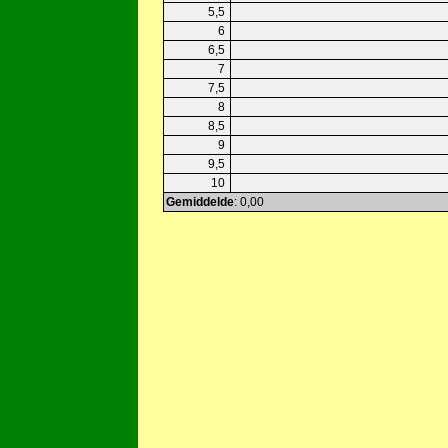
5,5
6
6,5
7
7,5
8
8,5
9
9,5
10
Gemiddelde
: 0,00