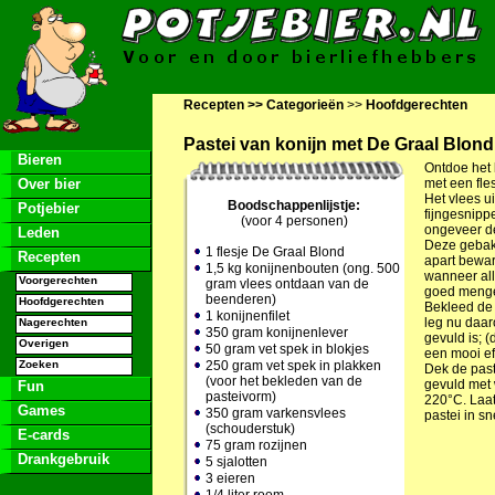
Recepten >>
Categorieën
>>
Hoofdgerechten
Pastei van konijn met De Graal Blond
Bieren
Ontdoe het 
Over bier
met een fle
Het vlees 
Boodschappenlijstje:
Potjebier
fijngesnipp
(voor 4 personen)
ongeveer de
Leden
Deze gebakk
1 flesje
De Graal Blond
Recepten
apart bewar
1,5 kg konijnenbouten (ong. 500
wanneer all
Voorgerechten
gram vlees ontdaan van de
goed meng
beenderen)
Hoofdgerechten
Bekleed de 
1 konijnenfilet
leg nu daar
Nagerechten
350 gram konijnenlever
gevuld is; (
Overigen
50 gram vet spek in blokjes
een mooi ef
Zoeken
250 gram vet spek in plakken
Dek de past
(voor het bekleden van de
gevuld met 
Fun
pasteivorm)
220°C. Laat
Games
350 gram varkensvlees
pastei in s
(schouderstuk)
E-cards
75 gram rozijnen
Drankgebruik
5 sjalotten
3 eieren