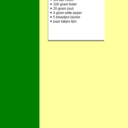
1/4 liter room
100 gram boter
20 gram zout
4 gram witte peper
5 blaadjes laurier
paar takjes tijm