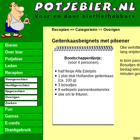
Recepten >>
Categorieën
>>
Overigen
Geitenkaasbeignets met pilsener
Bieren
Olie verhitt
Over bier
lang snijde
Boodschappenlijstje:
Potjebier
In kom pann
(voor 4 personen)
Bosuitjes d
Leden
beslag wente
half flesje
Alfa Edelpils
Recepten
minuten gou
1 plat stuk Hollandse geitenkaas
Voorgerechten
(ca. 100 g)
3 bosuitjes
Hoofdgerechten
8 eetlepels pannenkoekenmix
Nagerechten
olie om te frituren.
Overigen
Zoeken
Fun
Games
E-cards
Drankgebruik
Met