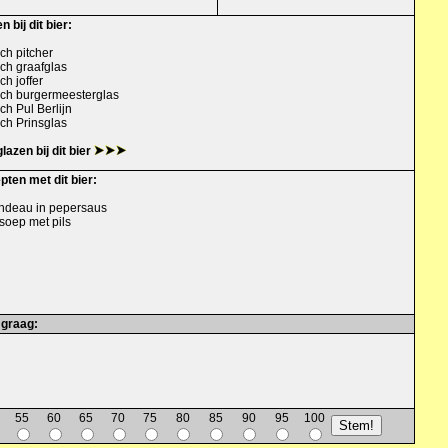
n bij dit bier:
ch pitcher
ch graafglas
ch joffer
sch burgermeesterglas
ch Pul Berlijn
ch Prinsglas
glazen bij dit bier
ten met dit bier:
andeau in pepersaus
soep met pils
 graag:
55
60
65
70
75
80
85
90
95
100