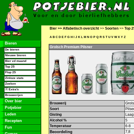
Bier >>
Alfabetisch overzicht
>>
Soorten
>>
Top 2
A
B
C
D
E
F
G
H
I
J
K
L
M
N
O
P
Q
R
S
T
U
V
W
X
Y
Z
Bieren
Grolsch Premium Pilsner
De bieren
Nieuwe bieren
Bier vd maand
Top 25
Flop 25
Zinloze stats
Zoeken
Extra's
Brouwerijen
Over bier
Brouwerij
Grol
Potjebier
Soort
Pilse
Leden
Gisting
Laag
Alcohol %
5
Recepten
Temperatuur
6-8
Fun
Beoordeling
7,8
Games