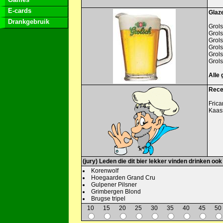
E-cards
Glaze
Drankgebruik
Grols
Grols
Grols
Grol
Grols
Grols
Alle 
Recep
Fric
Kaas
(jury) Leden die dit bier lekker vinden drinken ook
Korenwolf
Hoegaarden Grand Cru
Gulpener Pilsner
Grimbergen Blond
Brugse tripel
10
15
20
25
30
35
40
45
50