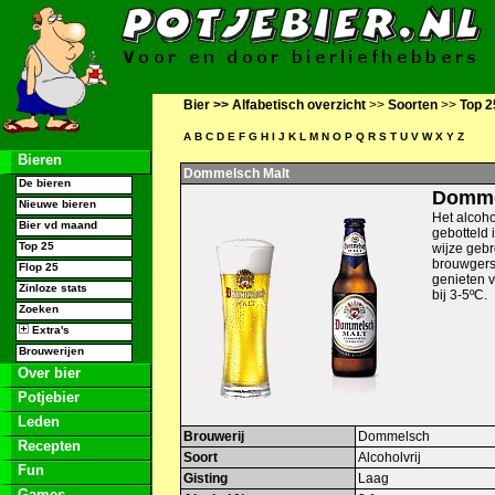
Bier >>
Alfabetisch overzicht
>>
Soorten
>>
Top 2
A
B
C
D
E
F
G
H
I
J
K
L
M
N
O
P
Q
R
S
T
U
V
W
X
Y
Z
Bieren
Dommelsch Malt
De bieren
Domme
Nieuwe bieren
Het alcoho
Bier vd maand
gebotteld i
Top 25
wijze gebr
brouwgers
Flop 25
genieten v
Zinloze stats
bij 3-5ºC.
Zoeken
Extra's
Brouwerijen
Over bier
Potjebier
Leden
Brouwerij
Dommelsch
Recepten
Soort
Alcoholvrij
Fun
Gisting
Laag
Games