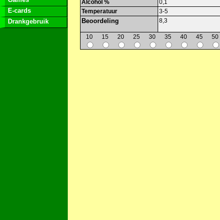
Alcohol %
0,1
E-cards
Temperatuur
3-5
Beoordeling
8,3
Drankgebruik
10
15
20
25
30
35
40
45
50