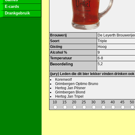
E-cards
Drankgebruik
Brouwerij
De Leyerth Brouwerije
Soort
Triple
Gisting
Hoog
Alcohol %
9
Temperatuur
6-8
Beoordeling
5,2
(jury) Leden die dit bier lekker vinden drinken ook
Korenwolf
Grimbergen Optimo Bruno
Hertog Jan Pilsner
Grimbergen Blond
Hertog Jan Tripel
10
15
20
25
30
35
40
45
50