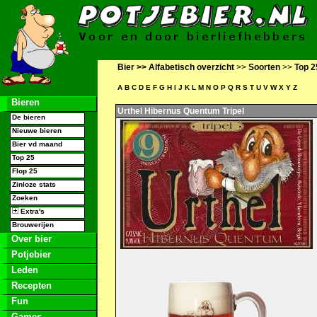
Bier >>
Alfabetisch overzicht
>>
Soorten
>>
Top 2
A
B
C
D
E
F
G
H
I
J
K
L
M
N
O
P
Q
R
S
T
U
V
W
X
Y
Z
Bieren
Urthel Hibernus Quentum Tripel
De bieren
Nieuwe bieren
Bier vd maand
Top 25
Flop 25
Zinloze stats
Zoeken
Extra's
Brouwerijen
Over bier
Potjebier
Leden
Recepten
Fun
Games