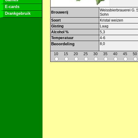
E-cards
Weissbierbrauerei G. 
Brouwerij
Drankgebruik
Sohn
Soort
Kristal weizen
Gisting
Laag
Alcohol %
5,3
Temperatuur
4-6
Beoordeling
8,0
10
15
20
25
30
35
40
45
50