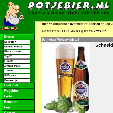
Bier >>
Alfabetisch overzicht
>>
Soorten
>>
Top 2
A
B
C
D
E
F
G
H
I
J
K
L
M
N
O
P
Q
R
S
T
U
V
W
X
Y
Z
Bieren
Schneider Weisse Kristall
De bieren
Schneid
Nieuwe bieren
-
Bier vd maand
Top 25
Flop 25
Zinloze stats
Zoeken
Extra's
Brouwerijen
Over bier
Potjebier
Leden
Recepten
Fun
Games