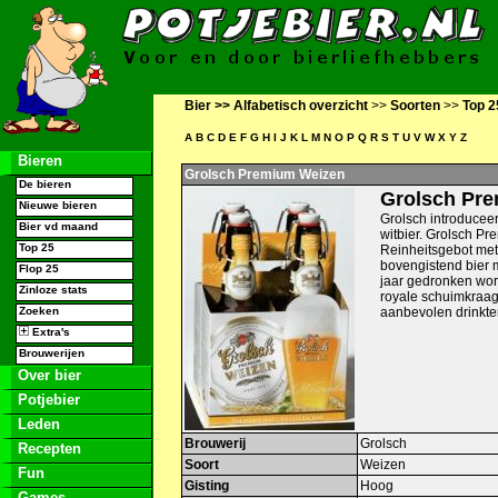
Bier >>
Alfabetisch overzicht
>>
Soorten
>>
Top 2
A
B
C
D
E
F
G
H
I
J
K
L
M
N
O
P
Q
R
S
T
U
V
W
X
Y
Z
Bieren
Grolsch Premium Weizen
De bieren
Grolsch Pr
Nieuwe bieren
Grolsch introduceer
Bier vd maand
witbier. Grolsch P
Top 25
Reinheitsgebot met 
bovengistend bier 
Flop 25
jaar gedronken wor
Zinloze stats
royale schuimkraag
Zoeken
aanbevolen drinkte
Extra's
Brouwerijen
Over bier
Potjebier
Leden
Brouwerij
Grolsch
Recepten
Soort
Weizen
Fun
Gisting
Hoog
Games