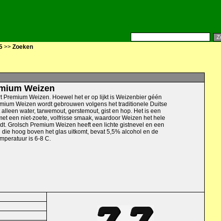
5
>>
Zoeken
emium Weizen
t Premium Weizen. Hoewel het er op lijkt is Weizenbier géén
remium Weizen wordt gebrouwen volgens het traditionele Duitse
alleen water, tarwemout, gerstemout, gist en hop. Het is een
met een niet-zoete, volfrisse smaak, waardoor Weizen het hele
dt. Grolsch Premium Weizen heeft een lichte gistnevel en een
 die hoog boven het glas uitkomt, bevat 5,5% alcohol en de
mperatuur is 6-8 C.