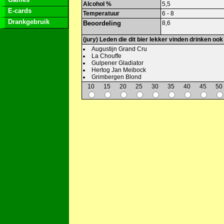
Alcohol %
5,5
E-cards
Temperatuur
6 - 8
Drankgebruik
Beoordeling
8,6
(jury) Leden die dit bier lekker vinden drinken ook
Augustijn Grand Cru
La Chouffe
Gulpener Gladiator
Hertog Jan Meibock
Grimbergen Blond
10
15
20
25
30
35
40
45
50