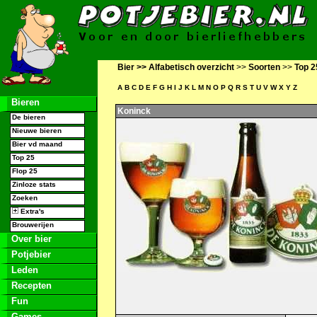
Bier >>
Alfabetisch overzicht
>>
Soorten
>>
Top 2
A
B
C
D
E
F
G
H
I
J
K
L
M
N
O
P
Q
R
S
T
U
V
W
X
Y
Z
Bieren
Koninck
De bieren
Nieuwe bieren
Bier vd maand
Top 25
Flop 25
Zinloze stats
Zoeken
Extra's
Brouwerijen
Over bier
Potjebier
Leden
Recepten
Fun
Games