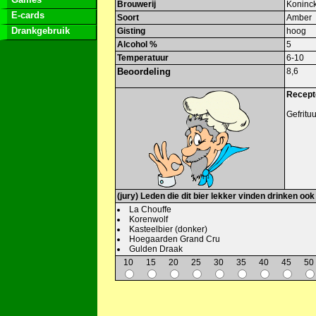
Brouwerij
Koninc
E-cards
Soort
Amber
Drankgebruik
Gisting
hoog
Alcohol %
5
Temperatuur
6-10
Beoordeling
8,6
Recepte
Gefritu
(jury) Leden die dit bier lekker vinden drinken ook
La Chouffe
Korenwolf
Kasteelbier (donker)
Hoegaarden Grand Cru
Gulden Draak
10
15
20
25
30
35
40
45
50