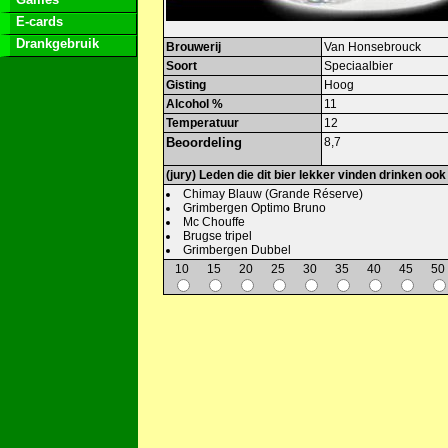
E-cards
Drankgebruik
Brouwerij
Van Honsebrouck
Soort
Speciaalbier
Gisting
Hoog
Alcohol %
11
Temperatuur
12
Beoordeling
8,7
(jury) Leden die dit bier lekker vinden drinken ook
Chimay Blauw (Grande Réserve)
Grimbergen Optimo Bruno
Mc Chouffe
Brugse tripel
Grimbergen Dubbel
10
15
20
25
30
35
40
45
50