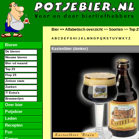
Bier >>
Alfabetisch overzicht
>>
Soorten
>>
Top 2
A
B
C
D
E
F
G
H
I
J
K
L
M
N
O
P
Q
R
S
T
U
V
W
X
Y
Z
Bieren
Kasteelbier (donker)
De bieren
Nieuwe bieren
Bier vd maand
Top 25
Flop 25
Zinloze stats
Zoeken
Extra's
Brouwerijen
Over bier
Potjebier
Leden
Recepten
Fun
Games