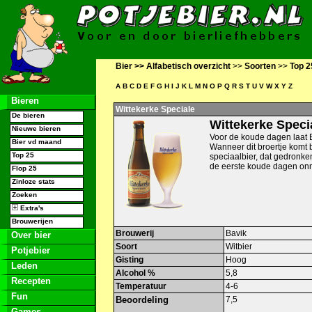
Bier >>
Alfabetisch overzicht
>>
Soorten
>>
Top 2
A
B
C
D
E
F
G
H
I
J
K
L
M
N
O
P
Q
R
S
T
U
V
W
X
Y
Z
Bieren
Wittekerke Speciale
De bieren
Wittekerke Speci
Nieuwe bieren
Voor de koude dagen laat B
Bier vd maand
Wanneer dit broertje komt
Top 25
speciaalbier, dat gedronke
de eerste koude dagen onm
Flop 25
Zinloze stats
Zoeken
Extra's
Brouwerijen
Brouwerij
Bavik
Over bier
Soort
Witbier
Potjebier
Gisting
Hoog
Leden
Alcohol %
5,8
Recepten
Temperatuur
4-6
Fun
Beoordeling
7,5
Games