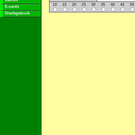
10
15
20
25
30
35
40
45
50
E-cards
Drankgebruik