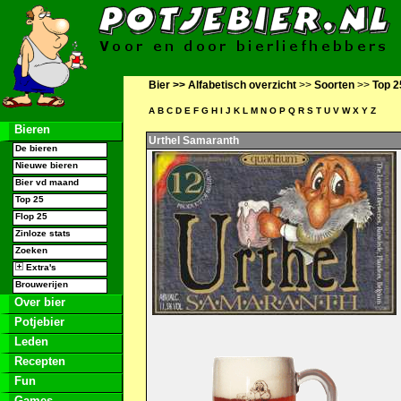
Bier >>
Alfabetisch overzicht
>>
Soorten
>>
Top 2
A
B
C
D
E
F
G
H
I
J
K
L
M
N
O
P
Q
R
S
T
U
V
W
X
Y
Z
Bieren
Urthel Samaranth
De bieren
Nieuwe bieren
Bier vd maand
Top 25
Flop 25
Zinloze stats
Zoeken
Extra's
Brouwerijen
Over bier
Potjebier
Leden
Recepten
Fun
Games