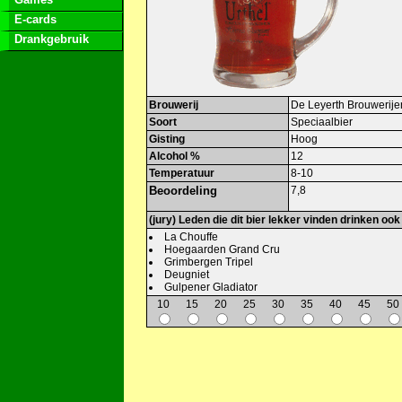
E-cards
Drankgebruik
Brouwerij
De Leyerth Brouwerije
Soort
Speciaalbier
Gisting
Hoog
Alcohol %
12
Temperatuur
8-10
Beoordeling
7,8
(jury) Leden die dit bier lekker vinden drinken ook
La Chouffe
Hoegaarden Grand Cru
Grimbergen Tripel
Deugniet
Gulpener Gladiator
10
15
20
25
30
35
40
45
50