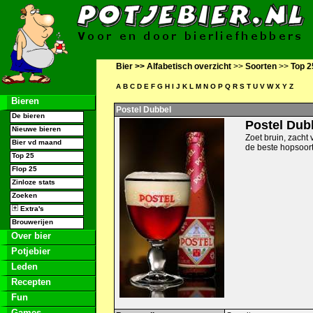
Bier >>
Alfabetisch overzicht
>>
Soorten
>>
Top 2
A
B
C
D
E
F
G
H
I
J
K
L
M
N
O
P
Q
R
S
T
U
V
W
X
Y
Z
Bieren
Postel Dubbel
De bieren
Postel Dub
Nieuwe bieren
Zoet bruin, zach
Bier vd maand
de beste hopsoort
Top 25
Flop 25
Zinloze stats
Zoeken
Extra's
Brouwerijen
Over bier
Potjebier
Leden
Recepten
Fun
Games