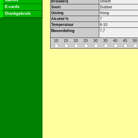
Brouwerij
Smedt
E-cards
Soort
Dubbel
Gisting
Hoog
Drankgebruik
Alcohol %
7
Temperatuur
6-10
Beoordeling
7,7
10
15
20
25
30
35
40
45
50