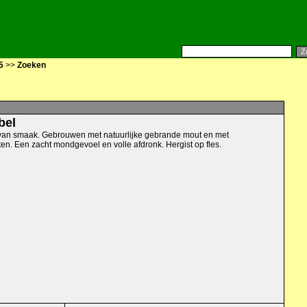
5
>>
Zoeken
bel
t van smaak. Gebrouwen met natuurlijke gebrande mout en met
en. Een zacht mondgevoel en volle afdronk. Hergist op fles.