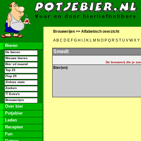
Brouwerijen >>
Alfabetisch overzicht
A
B
C
D
E
F
G
H
I
J
K
L
M
N
O
P
Q
R
S
T
U
V
W
X
Y
Bieren
Smedt
De bieren
Nieuwe bieren
De brouwerij die je zoe
Bier vd maand
Bier(en)
Top 25
Flop 25
Zinloze stats
Zoeken
Extra's
Brouwerijen
Over bier
Potjebier
Leden
Recepten
Fun
Games