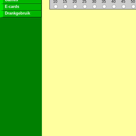
10
15
20
25
30
35
40
45
50
E-cards
Drankgebruik