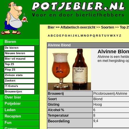
Bier >>
Alfabetisch overzicht
>>
Soorten
>>
Top 2
A
B
C
D
E
F
G
H
I
J
K
L
M
N
O
P
Q
R
S
T
U
V
W
X
Y
Z
Bieren
Alvinne Blond
De bieren
Alvinne Blo
Nieuwe bieren
Alvinne is een helde
Bier vd maand
en met hergisting op
Top 25
Flop 25
Zinloze stats
Zoeken
Extra's
Brouwerijen
Brouwerij
Picobrouwerij Alvinne
Over bier
Soort
Blond
Potjebier
Gisting
Hoog
Leden
Alcohol %
6
Temperatuur
8
Recepten
Beoordeling
9,4
Fun
Games