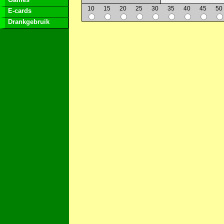
10
15
20
25
30
35
40
45
50
E-cards
Drankgebruik