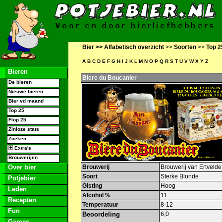
Bier >>
Alfabetisch overzicht
>>
Soorten
>>
Top 2
A
B
C
D
E
F
G
H
I
J
K
L
M
N
O
P
Q
R
S
T
U
V
W
X
Y
Z
Bieren
Biere du Boucanier
De bieren
Nieuwe bieren
Bier vd maand
Top 25
Flop 25
Zinloze stats
Zoeken
Extra's
Brouwerijen
Over bier
Brouwerij
Brouwerij van Ertvelde
Soort
Sterke Blonde
Potjebier
Gisting
Hoog
Leden
Alcohol %
11
Recepten
Temperatuur
8-12
Fun
Beoordeling
6,0
Games