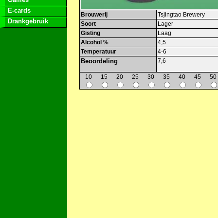
E-cards
Brouwerij
Tsjingtao Brewery
Drankgebruik
Soort
Lager
Gisting
Laag
Alcohol %
4,5
Temperatuur
4-6
Beoordeling
7,6
10
15
20
25
30
35
40
45
50