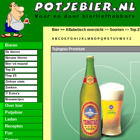
Bier >>
Alfabetisch overzicht
>>
Soorten
>>
Top 2
A
B
C
D
E
F
G
H
I
J
K
L
M
N
O
P
Q
R
S
T
U
V
W
X
Y
Z
Bieren
Tsjingtao Premium
De bieren
Nieuwe bieren
Bier vd maand
Top 25
Flop 25
Zinloze stats
Zoeken
Extra's
Brouwerijen
Over bier
Potjebier
Leden
Recepten
Fun
Games