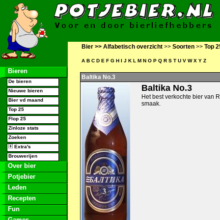
Bier >>
Alfabetisch overzicht
>>
Soorten
>>
Top 2
A
B
C
D
E
F
G
H
I
J
K
L
M
N
O
P
Q
R
S
T
U
V
W
X
Y
Z
Bieren
Baltika No.3
De bieren
Baltika No.3
Nieuwe bieren
Het best verkochte bier van R
Bier vd maand
smaak.
Top 25
Flop 25
Zinloze stats
Zoeken
Extra's
Brouwerijen
Over bier
Potjebier
Leden
Recepten
Fun
Games