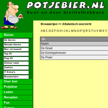
Brouwerijen >>
Alfabetisch overzicht
A
B
C
D
E
F
G
H
I
J
K
L
M
N
O
P
Q
R
S
T
U
V
W
X
Y
Bieren
- D -
De bieren
Naam
Nieuwe bieren
De Graal
Bier vd maand
De Koningshoeven
Top 25
De Prael
Flop 25
Zinloze stats
Zoeken
Extra's
Brouwerijen
Over bier
Potjebier
Leden
Recepten
Fun
Games