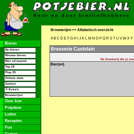
Brouwerijen >>
Alfabetisch overzicht
A
B
C
D
E
F
G
H
I
J
K
L
M
N
O
P
Q
R
S
T
U
V
W
X
Y
Bieren
Brasserie Castelain
De bieren
Nieuwe bieren
De brouwerij die je zoe
Bier vd maand
Bier(en)
Top 25
Flop 25
Zinloze stats
Zoeken
Extra's
Brouwerijen
Over bier
Potjebier
Leden
Recepten
Fun
Games