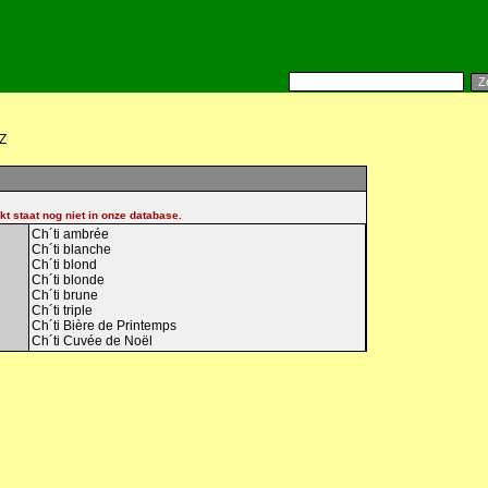
Z
kt staat nog niet in onze database.
Ch´ti ambrée
Ch´ti blanche
Ch´ti blond
Ch´ti blonde
Ch´ti brune
Ch´ti triple
Ch´ti Bière de Printemps
Ch´ti Cuvée de Noël