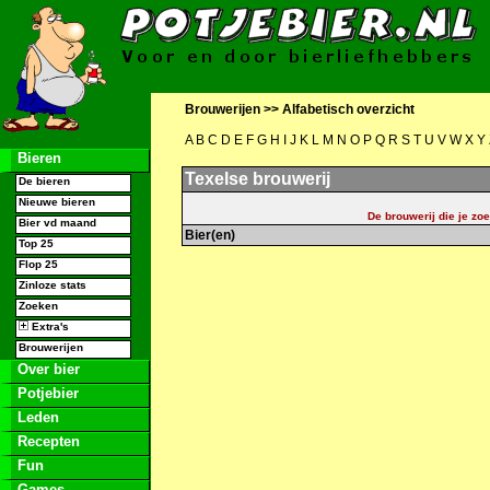
Brouwerijen >>
Alfabetisch overzicht
A
B
C
D
E
F
G
H
I
J
K
L
M
N
O
P
Q
R
S
T
U
V
W
X
Y
Bieren
Texelse brouwerij
De bieren
Nieuwe bieren
De brouwerij die je zoe
Bier vd maand
Bier(en)
Top 25
Flop 25
Zinloze stats
Zoeken
Extra's
Brouwerijen
Over bier
Potjebier
Leden
Recepten
Fun
Games