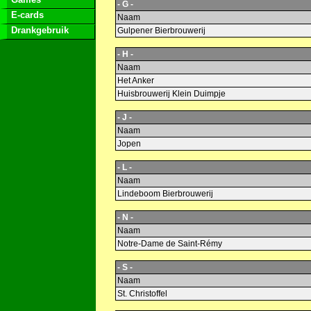
- G -
E-cards
Naam
Drankgebruik
Gulpener Bierbrouwerij
- H -
Naam
Het Anker
Huisbrouwerij Klein Duimpje
- J -
Naam
Jopen
- L -
Naam
Lindeboom Bierbrouwerij
- N -
Naam
Notre-Dame de Saint-Rémy
- S -
Naam
St. Christoffel