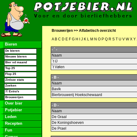
Brouwerijen >>
Alfabetisch overzicht
A
B
C
D
E
F
G
H
I
J
K
L
M
N
O
P
Q
R
S
T
U
V
W
X
Y
Bieren
- ´ -
De bieren
Naam
Nieuwe bieren
´t IJ
Bier vd maand
´t Vølen
Top 25
Flop 25
- B -
Zinloze stats
Naam
Zoeken
Bavik
Extra's
Bierbrouwerij Hoekschewaard
Brouwerijen
Over bier
- D -
Potjebier
Naam
Leden
De Graal
De Koningshoeven
Recepten
De Prael
Fun
Games