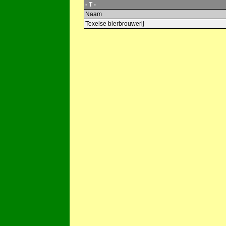
- T -
Naam
Texelse bierbrouwerij