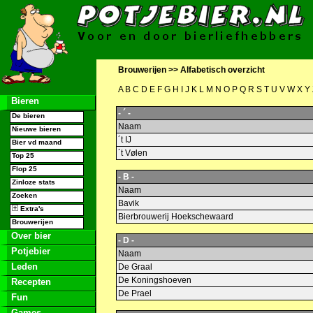
Brouwerijen >>
Alfabetisch overzicht
A
B
C
D
E
F
G
H
I
J
K
L
M
N
O
P
Q
R
S
T
U
V
W
X
Y
Bieren
- ´ -
De bieren
Naam
Nieuwe bieren
´t IJ
Bier vd maand
´t Vølen
Top 25
Flop 25
- B -
Zinloze stats
Naam
Zoeken
Bavik
Extra's
Bierbrouwerij Hoekschewaard
Brouwerijen
Over bier
- D -
Potjebier
Naam
Leden
De Graal
De Koningshoeven
Recepten
De Prael
Fun
Games