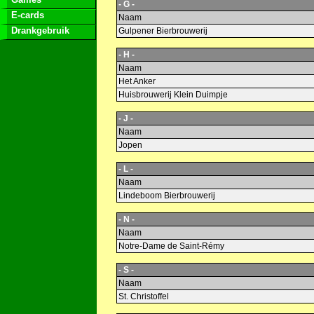
- G -
E-cards
Naam
Drankgebruik
Gulpener Bierbrouwerij
- H -
Naam
Het Anker
Huisbrouwerij Klein Duimpje
- J -
Naam
Jopen
- L -
Naam
Lindeboom Bierbrouwerij
- N -
Naam
Notre-Dame de Saint-Rémy
- S -
Naam
St. Christoffel