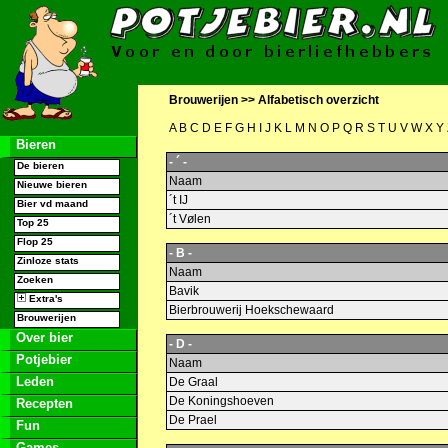
Brouwerijen >>
Alfabetisch overzicht
A
B
C
D
E
F
G
H
I
J
K
L
M
N
O
P
Q
R
S
T
U
V
W
X
Y
Bieren
- ´ -
De bieren
Naam
Nieuwe bieren
´t IJ
Bier vd maand
´t Vølen
Top 25
Flop 25
- B -
Zinloze stats
Naam
Zoeken
Bavik
Extra's
Bierbrouwerij Hoekschewaard
Brouwerijen
Over bier
- D -
Potjebier
Naam
Leden
De Graal
De Koningshoeven
Recepten
De Prael
Fun
Games