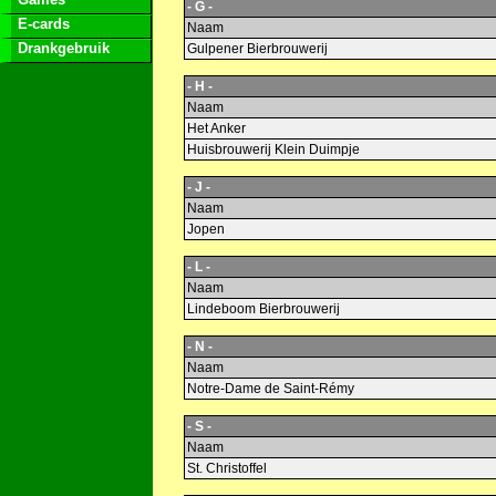
- G -
E-cards
Naam
Drankgebruik
Gulpener Bierbrouwerij
- H -
Naam
Het Anker
Huisbrouwerij Klein Duimpje
- J -
Naam
Jopen
- L -
Naam
Lindeboom Bierbrouwerij
- N -
Naam
Notre-Dame de Saint-Rémy
- S -
Naam
St. Christoffel