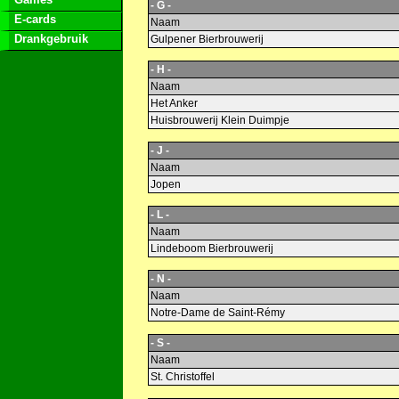
- G -
E-cards
Naam
Drankgebruik
Gulpener Bierbrouwerij
- H -
Naam
Het Anker
Huisbrouwerij Klein Duimpje
- J -
Naam
Jopen
- L -
Naam
Lindeboom Bierbrouwerij
- N -
Naam
Notre-Dame de Saint-Rémy
- S -
Naam
St. Christoffel