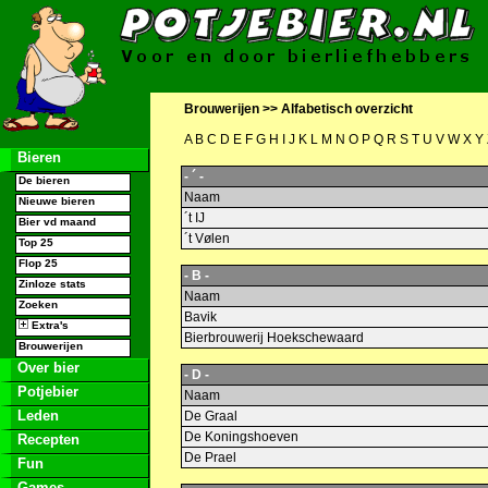
Brouwerijen >>
Alfabetisch overzicht
A
B
C
D
E
F
G
H
I
J
K
L
M
N
O
P
Q
R
S
T
U
V
W
X
Y
Bieren
- ´ -
De bieren
Naam
Nieuwe bieren
´t IJ
Bier vd maand
´t Vølen
Top 25
Flop 25
- B -
Zinloze stats
Naam
Zoeken
Bavik
Extra's
Bierbrouwerij Hoekschewaard
Brouwerijen
Over bier
- D -
Potjebier
Naam
Leden
De Graal
De Koningshoeven
Recepten
De Prael
Fun
Games