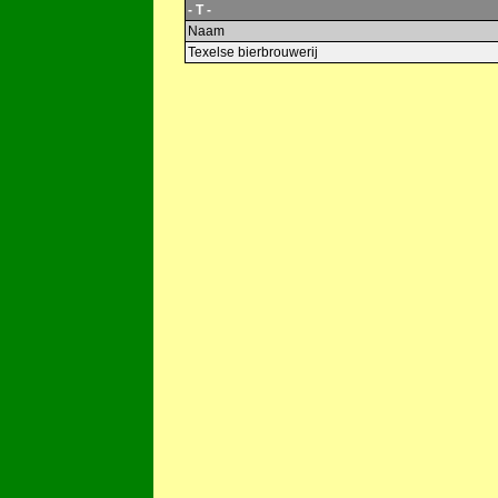
- T -
Naam
Texelse bierbrouwerij