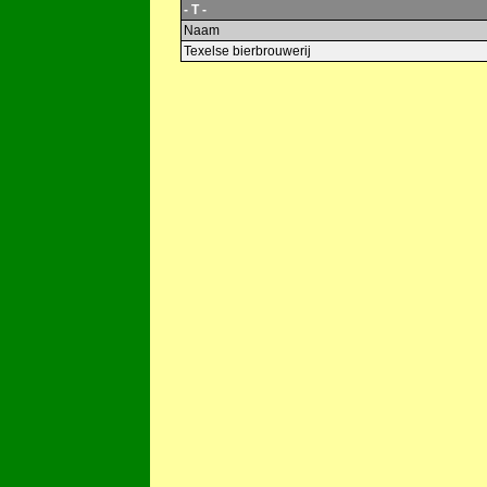
- T -
Naam
Texelse bierbrouwerij