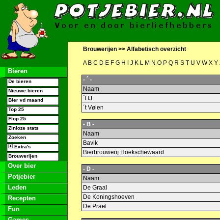
Brouwerijen >>
Alfabetisch overzicht
A
B
C
D
E
F
G
H
I
J
K
L
M
N
O
P
Q
R
S
T
U
V
W
X
Y
Bieren
- ´ -
De bieren
Naam
Nieuwe bieren
´t IJ
Bier vd maand
´t Vølen
Top 25
Flop 25
- B -
Zinloze stats
Naam
Zoeken
Bavik
Extra's
Bierbrouwerij Hoekschewaard
Brouwerijen
Over bier
- D -
Potjebier
Naam
Leden
De Graal
De Koningshoeven
Recepten
De Prael
Fun
Games