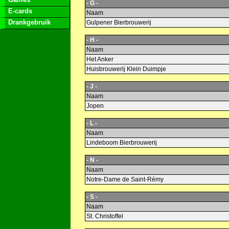
- G -
E-cards
Naam
Drankgebruik
Gulpener Bierbrouwerij
- H -
Naam
Het Anker
Huisbrouwerij Klein Duimpje
- J -
Naam
Jopen
- L -
Naam
Lindeboom Bierbrouwerij
- N -
Naam
Notre-Dame de Saint-Rémy
- S -
Naam
St. Christoffel