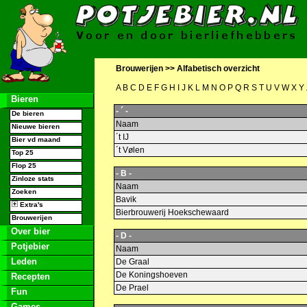
Brouwerijen >>
Alfabetisch overzicht
A
B
C
D
E
F
G
H
I
J
K
L
M
N
O
P
Q
R
S
T
U
V
W
X
Y
Bieren
- ´ -
De bieren
Naam
Nieuwe bieren
´t IJ
Bier vd maand
´t Vølen
Top 25
Flop 25
- B -
Zinloze stats
Naam
Zoeken
Bavik
Extra's
Bierbrouwerij Hoekschewaard
Brouwerijen
Over bier
- D -
Potjebier
Naam
Leden
De Graal
De Koningshoeven
Recepten
De Prael
Fun
Games