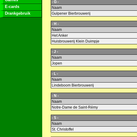
- G -
E-cards
Naam
Drankgebruik
Gulpener Bierbrouwerij
- H -
Naam
Het Anker
Huisbrouwerij Klein Duimpje
- J -
Naam
Jopen
- L -
Naam
Lindeboom Bierbrouwerij
- N -
Naam
Notre-Dame de Saint-Rémy
- S -
Naam
St. Christoffel