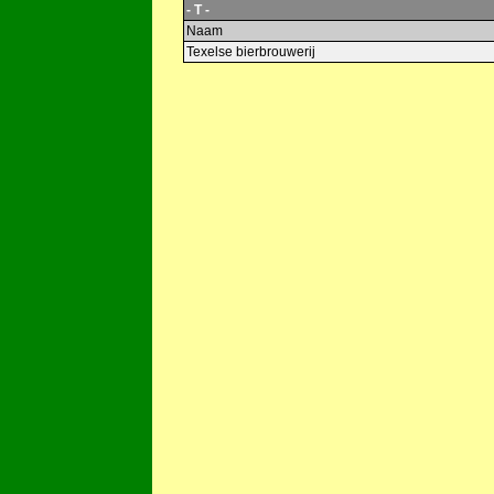
- T -
Naam
Texelse bierbrouwerij