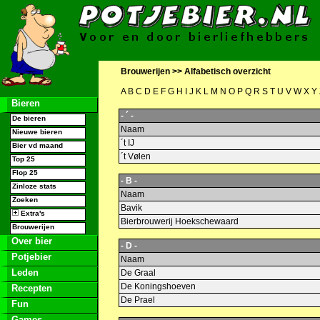
Brouwerijen >>
Alfabetisch overzicht
A
B
C
D
E
F
G
H
I
J
K
L
M
N
O
P
Q
R
S
T
U
V
W
X
Y
Bieren
- ´ -
De bieren
Naam
Nieuwe bieren
´t IJ
Bier vd maand
´t Vølen
Top 25
Flop 25
- B -
Zinloze stats
Naam
Zoeken
Bavik
Extra's
Bierbrouwerij Hoekschewaard
Brouwerijen
Over bier
- D -
Potjebier
Naam
Leden
De Graal
De Koningshoeven
Recepten
De Prael
Fun
Games