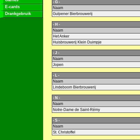
- G -
E-cards
Naam
Drankgebruik
Gulpener Bierbrouwerij
- H -
Naam
Het Anker
Huisbrouwerij Klein Duimpje
- J -
Naam
Jopen
- L -
Naam
Lindeboom Bierbrouwerij
- N -
Naam
Notre-Dame de Saint-Rémy
- S -
Naam
St. Christoffel