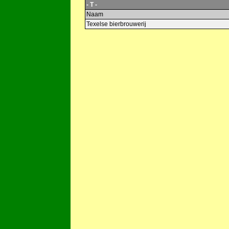
- T -
Naam
Texelse bierbrouwerij