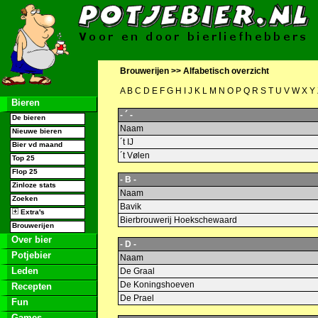
Brouwerijen >>
Alfabetisch overzicht
A
B
C
D
E
F
G
H
I
J
K
L
M
N
O
P
Q
R
S
T
U
V
W
X
Y
Bieren
- ´ -
De bieren
Naam
Nieuwe bieren
´t IJ
Bier vd maand
´t Vølen
Top 25
Flop 25
- B -
Zinloze stats
Naam
Zoeken
Bavik
Extra's
Bierbrouwerij Hoekschewaard
Brouwerijen
Over bier
- D -
Potjebier
Naam
Leden
De Graal
De Koningshoeven
Recepten
De Prael
Fun
Games