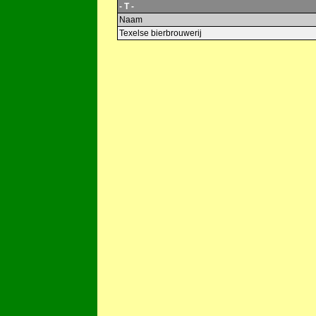
- T -
Naam
Texelse bierbrouwerij