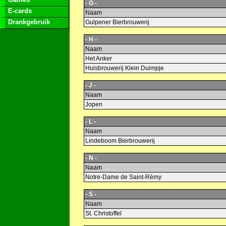
- G -
E-cards
Naam
Drankgebruik
Gulpener Bierbrouwerij
- H -
Naam
Het Anker
Huisbrouwerij Klein Duimpje
- J -
Naam
Jopen
- L -
Naam
Lindeboom Bierbrouwerij
- N -
Naam
Notre-Dame de Saint-Rémy
- S -
Naam
St. Christoffel