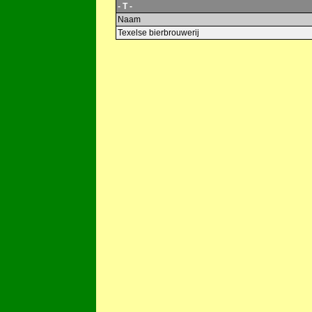
- T -
Naam
Texelse bierbrouwerij