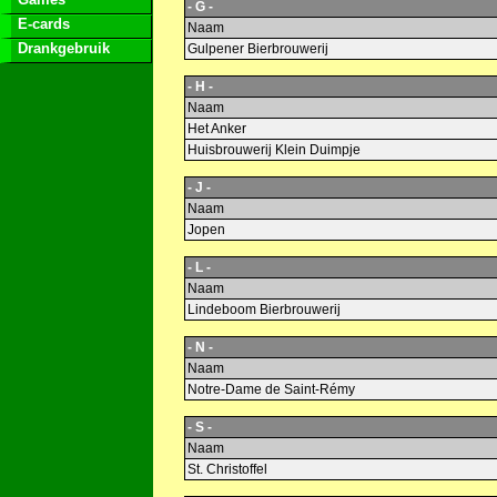
- G -
E-cards
Naam
Drankgebruik
Gulpener Bierbrouwerij
- H -
Naam
Het Anker
Huisbrouwerij Klein Duimpje
- J -
Naam
Jopen
- L -
Naam
Lindeboom Bierbrouwerij
- N -
Naam
Notre-Dame de Saint-Rémy
- S -
Naam
St. Christoffel