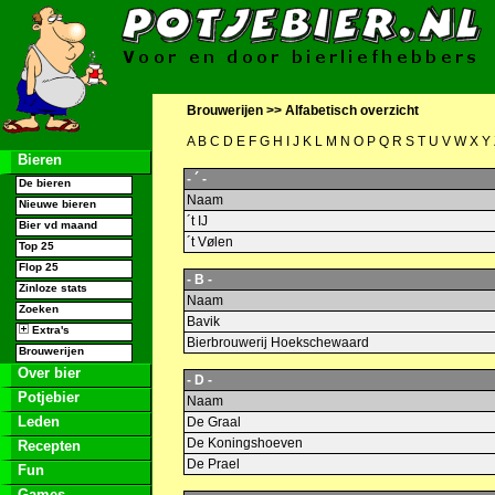
Brouwerijen >>
Alfabetisch overzicht
A
B
C
D
E
F
G
H
I
J
K
L
M
N
O
P
Q
R
S
T
U
V
W
X
Y
Bieren
- ´ -
De bieren
Naam
Nieuwe bieren
´t IJ
Bier vd maand
´t Vølen
Top 25
Flop 25
- B -
Zinloze stats
Naam
Zoeken
Bavik
Extra's
Bierbrouwerij Hoekschewaard
Brouwerijen
Over bier
- D -
Potjebier
Naam
Leden
De Graal
De Koningshoeven
Recepten
De Prael
Fun
Games