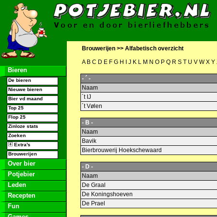
Brouwerijen >>
Alfabetisch overzicht
A
B
C
D
E
F
G
H
I
J
K
L
M
N
O
P
Q
R
S
T
U
V
W
X
Y
Bieren
- ´ -
De bieren
Naam
Nieuwe bieren
´t IJ
Bier vd maand
´t Vølen
Top 25
Flop 25
- B -
Zinloze stats
Naam
Zoeken
Bavik
Extra's
Bierbrouwerij Hoekschewaard
Brouwerijen
Over bier
- D -
Potjebier
Naam
Leden
De Graal
De Koningshoeven
Recepten
De Prael
Fun
Games