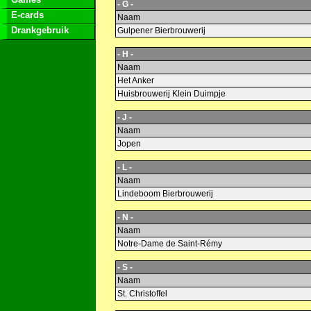
- G -
E-cards
Naam
Drankgebruik
Gulpener Bierbrouwerij
- H -
Naam
Het Anker
Huisbrouwerij Klein Duimpje
- J -
Naam
Jopen
- L -
Naam
Lindeboom Bierbrouwerij
- N -
Naam
Notre-Dame de Saint-Rémy
- S -
Naam
St. Christoffel