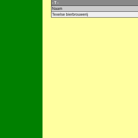
- T -
Naam
Texelse bierbrouwerij