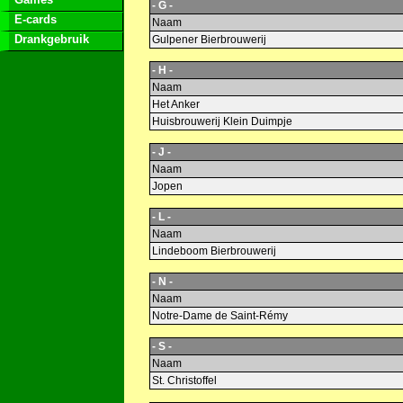
- G -
E-cards
Naam
Drankgebruik
Gulpener Bierbrouwerij
- H -
Naam
Het Anker
Huisbrouwerij Klein Duimpje
- J -
Naam
Jopen
- L -
Naam
Lindeboom Bierbrouwerij
- N -
Naam
Notre-Dame de Saint-Rémy
- S -
Naam
St. Christoffel