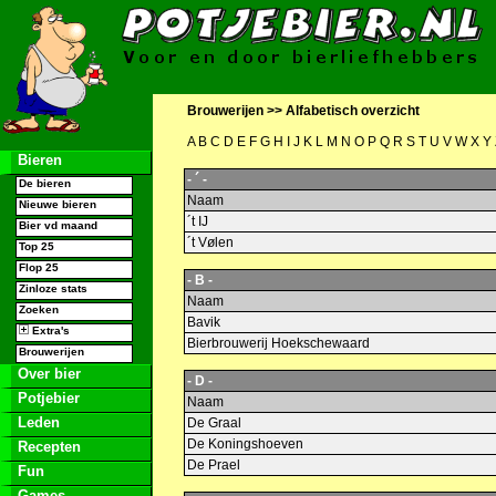
Brouwerijen >>
Alfabetisch overzicht
A
B
C
D
E
F
G
H
I
J
K
L
M
N
O
P
Q
R
S
T
U
V
W
X
Y
Bieren
- ´ -
De bieren
Naam
Nieuwe bieren
´t IJ
Bier vd maand
´t Vølen
Top 25
Flop 25
- B -
Zinloze stats
Naam
Zoeken
Bavik
Extra's
Bierbrouwerij Hoekschewaard
Brouwerijen
Over bier
- D -
Potjebier
Naam
Leden
De Graal
De Koningshoeven
Recepten
De Prael
Fun
Games