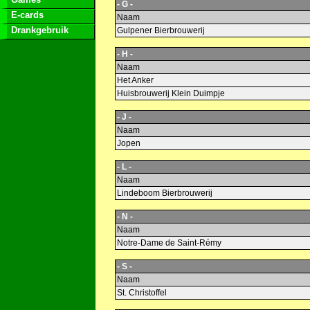
- G -
E-cards
Naam
Drankgebruik
Gulpener Bierbrouwerij
- H -
Naam
Het Anker
Huisbrouwerij Klein Duimpje
- J -
Naam
Jopen
- L -
Naam
Lindeboom Bierbrouwerij
- N -
Naam
Notre-Dame de Saint-Rémy
- S -
Naam
St. Christoffel