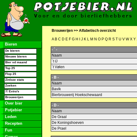
Brouwerijen >>
Alfabetisch overzicht
A
B
C
D
E
F
G
H
I
J
K
L
M
N
O
P
Q
R
S
T
U
V
W
X
Y
Bieren
- ´ -
De bieren
Naam
Nieuwe bieren
´t IJ
Bier vd maand
´t Vølen
Top 25
Flop 25
- B -
Zinloze stats
Naam
Zoeken
Bavik
Extra's
Bierbrouwerij Hoekschewaard
Brouwerijen
Over bier
- D -
Potjebier
Naam
Leden
De Graal
De Koningshoeven
Recepten
De Prael
Fun
Games