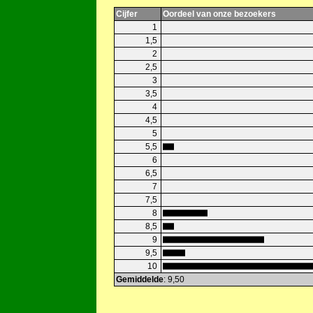
Cijfer
Oordeel van onze bezoekers
1
1,5
2
2,5
3
3,5
4
4,5
5
5,5
6
6,5
7
7,5
8
8,5
9
9,5
10
Gemiddelde
: 9,50