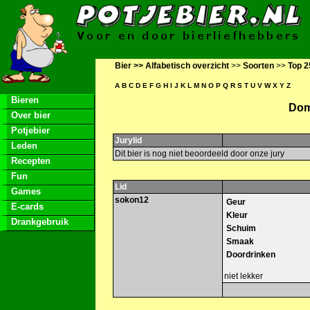
Bier >>
Alfabetisch overzicht
>>
Soorten
>>
Top 2
A
B
C
D
E
F
G
H
I
J
K
L
M
N
O
P
Q
R
S
T
U
V
W
X
Y
Z
Bieren
Dom
Over bier
Potjebier
Jurylid
Leden
Dit bier is nog niet beoordeeld door onze jury
Recepten
Fun
Lid
Games
sokon12
Geur
E-cards
Kleur
Drankgebruik
Schuim
Smaak
Doordrinken
niet lekker