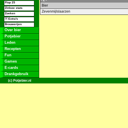
- Z -
Flop 25
Bier
Zinloze stats
Zevenmijlslaarzen
Zoeken
Extra's
Brouwerijen
Over bier
Potjebier
Leden
Recepten
Fun
Games
E-cards
Drankgebruik
(c) Potjebier.nl