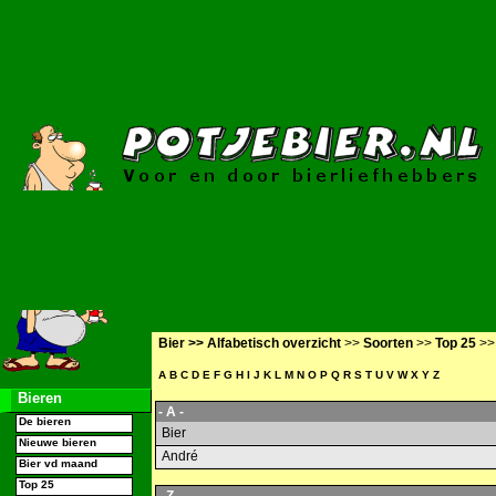
Bier >>
Alfabetisch overzicht
>>
Soorten
>>
Top 25
>
A
B
C
D
E
F
G
H
I
J
K
L
M
N
O
P
Q
R
S
T
U
V
W
X
Y
Z
Bieren
- A -
De bieren
Bier
Nieuwe bieren
André
Bier vd maand
Top 25