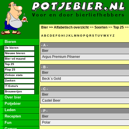
Bier >>
Alfabetisch overzicht
>>
Soorten
>>
Top 25
>
A
B
C
D
E
F
G
H
I
J
K
L
M
N
O
P
Q
R
S
T
U
V
W
X
Y
Z
Bieren
- A -
De bieren
Bier
Nieuwe bieren
Argus Premium Pilsener
Bier vd maand
Top 25
- B -
Flop 25
Bier
Zinloze stats
Beck´s Gold
Zoeken
Extra's
- C -
Brouwerijen
Bier
Over bier
Castel Beer
Potjebier
Leden
- P -
Recepten
Bier
Fun
Polar
Games