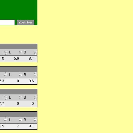
L
B
0
5.6
8.4
L
B
7.3
0
9.6
L
B
7.7
0
0
L
B
6.5
7
9.1