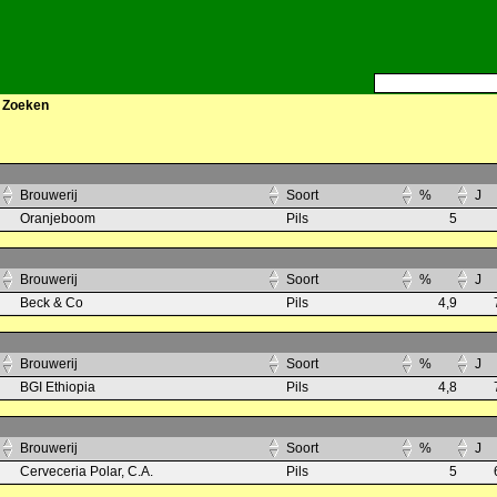
>
Zoeken
Brouwerij
Soort
%
J
Oranjeboom
Pils
5
Brouwerij
Soort
%
J
Beck & Co
Pils
4,9
Brouwerij
Soort
%
J
BGI Ethiopia
Pils
4,8
Brouwerij
Soort
%
J
Cerveceria Polar, C.A.
Pils
5