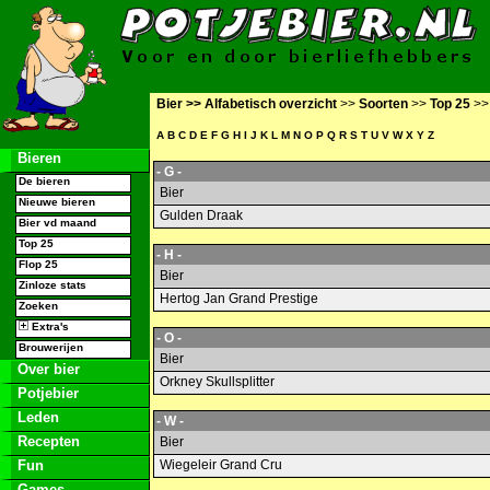
Bier >>
Alfabetisch overzicht
>>
Soorten
>>
Top 25
>
A
B
C
D
E
F
G
H
I
J
K
L
M
N
O
P
Q
R
S
T
U
V
W
X
Y
Z
Bieren
- G -
De bieren
Bier
Nieuwe bieren
Gulden Draak
Bier vd maand
Top 25
- H -
Flop 25
Bier
Zinloze stats
Hertog Jan Grand Prestige
Zoeken
Extra's
- O -
Brouwerijen
Bier
Over bier
Orkney Skullsplitter
Potjebier
Leden
- W -
Recepten
Bier
Fun
Wiegeleir Grand Cru
Games