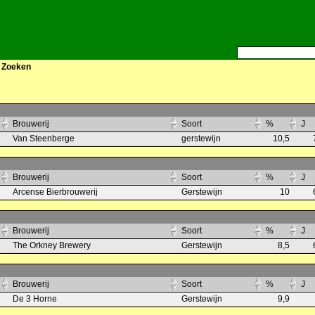
>
Zoeken
Brouwerij
Soort
%
J
Van Steenberge
gerstewijn
10,5
Brouwerij
Soort
%
J
Arcense Bierbrouwerij
Gerstewijn
10
Brouwerij
Soort
%
J
The Orkney Brewery
Gerstewijn
8,5
Brouwerij
Soort
%
J
De 3 Horne
Gerstewijn
9,9