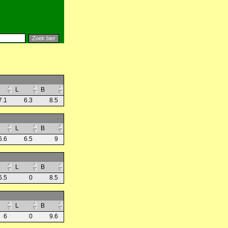
L
B
7.1
6.3
8.5
L
B
6.6
6.5
9
L
B
6.5
0
8.5
L
B
6
0
9.6