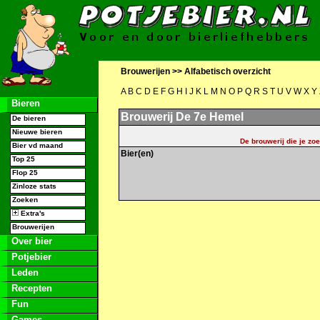
Brouwerijen >>
Alfabetisch overzicht
A
B
C
D
E
F
G
H
I
J
K
L
M
N
O
P
Q
R
S
T
U
V
W
X
Y
Bieren
Brouwerij De 7e Hemel
De bieren
Nieuwe bieren
De brouwerij die je zoe
Bier vd maand
Bier(en)
Top 25
Flop 25
Zinloze stats
Zoeken
Extra's
Brouwerijen
Over bier
Potjebier
Leden
Recepten
Fun
Games