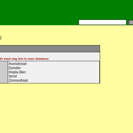
Z
kt staat nog niet in onze database.
Avondrood
Donder
Hopla Bier
Vorst
Zonnestraal