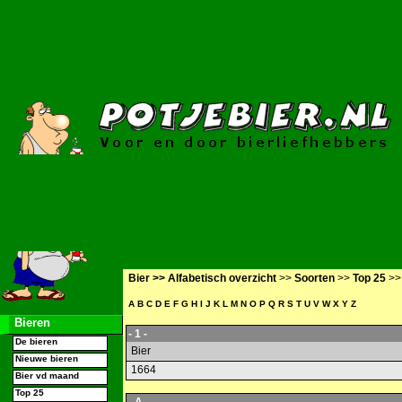
Bier >>
Alfabetisch overzicht
>>
Soorten
>>
Top 25
>
A
B
C
D
E
F
G
H
I
J
K
L
M
N
O
P
Q
R
S
T
U
V
W
X
Y
Z
Bieren
- 1 -
De bieren
Bier
Nieuwe bieren
1664
Bier vd maand
Top 25