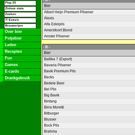
- A -
Flop 25
Bier
Zinloze stats
Albert Heijn Premium Pilsener
Zoeken
Alexis
Extra's
Alfa Edelpils
Brouwerijen
Amersfoort Blond
Over bier
Amstel Pilsener
Potjebier
Leden
- B -
Recepten
Bier
Fun
Baltika 7 (Export)
Games
Bavaria Pilsener
E-cards
Bavik Premium Pils
Becks
Drankgebruik
Bedele Beer
Bel Pils
Big Bavik
Bintang
Birra Moretti
Bitburger
Blusser
Bock Pils
Brahma