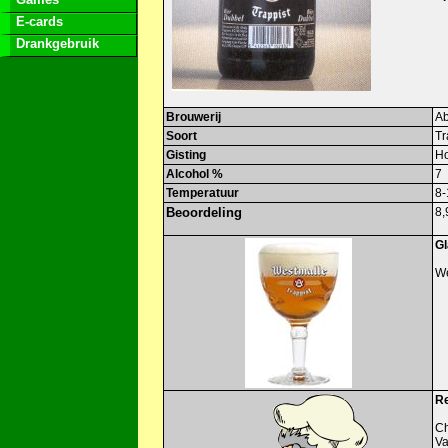
E-cards
Drankgebruik
Brouwerij
Ab
Soort
Tr
Gisting
H
Alcohol %
7
Temperatuur
8-
Beoordeling
8,
Gl
We
Re
Ch
Va