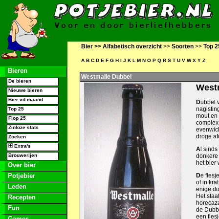
Bier >>
Alfabetisch overzicht
>>
Soorten
>>
Top 2
A
B
C
D
E
F
G
H
I
J
K
L
M
N
O
P
Q
R
S
T
U
V
W
X
Y
Z
Bieren
Westmalle Dubbel
De bieren
West
Nieuwe bieren
Bier vd maand
D
ubbel 
nagistin
Top 25
mout en 
Flop 25
complex, 
Zinloze stats
evenwich
droge af
Zoeken
Extra's
A
l sind
Brouwerijen
donkere 
het bier
Over bier
Potjebier
D
e fles
of in kr
Leden
enige don
Het staa
Recepten
horecaza
Fun
de Dubbe
een flesj
Games