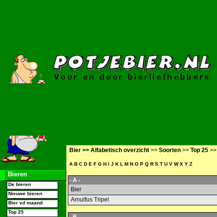
Bier >>
Alfabetisch overzicht
>>
Soorten
>>
Top 25
>
A
B
C
D
E
F
G
H
I
J
K
L
M
N
O
P
Q
R
S
T
U
V
W
X
Y
Z
Bieren
- A -
De bieren
Bier
Nieuwe bieren
Arnulfus Tripel
Bier vd maand
Top 25