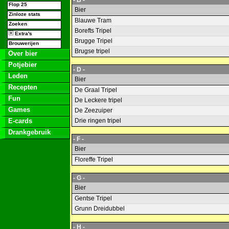
- B -
Flop 25
Bier
Zinloze stats
Blauwe Tram
Zoeken
Borefts Tripel
Extra's
Brugge Tripel
Brouwerijen
Brugse tripel
Over bier
Potjebier
- D -
Leden
Bier
Recepten
De Graal Tripel
Fun
De Leckere tripel
Games
De Zeezuiper
E-cards
Drie ringen tripel
Drankgebruik
- F -
Bier
Floreffe Tripel
- G -
Bier
Gentse Tripel
Grunn Dreidubbel
- H -