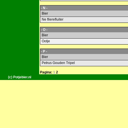
- N -
Bier
Ne flierefluiter
- O -
Bier
Ootje
- P -
Bier
Petrus Gouden Tripel
Pagina:
1
2
(c) Potjebier.nl