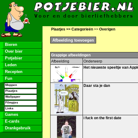
Plaatjes >>
Categorieën
>>
Overigen
Bieren
Over bier
Grappige afbeeldingen
Potjebier
Afbeelding
Onderwerp
Leden
Het nieuwste speeltje van Appl
Recepten
Fun
Moppen
Daar sta je dan
Plaatjes
Wallpaper
Filmpjes
Links
Games
i fuck on the first date
E-cards
Drankgebruik