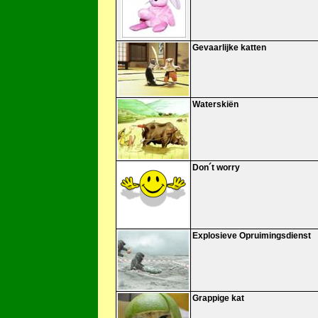
Gevaarlijke katten
Waterskiën
Don´t worry
Explosieve Opruimingsdienst
Grappige kat