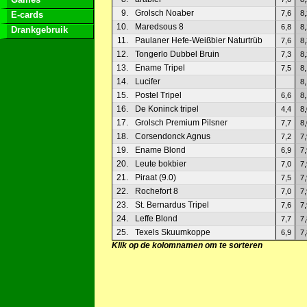
9.
Grolsch Noaber
7,6
8,
E-cards
10.
Maredsous 8
6,8
8,
Drankgebruik
11.
Paulaner Hefe-Weißbier Naturtrüb
7,6
8,
12.
Tongerlo Dubbel Bruin
7,3
8,
13.
Ename Tripel
7,5
8,
14.
Lucifer
8,
15.
Postel Tripel
6,6
8,
16.
De Koninck tripel
4,4
8,
17.
Grolsch Premium Pilsner
7,7
8,
18.
Corsendonck Agnus
7,2
7,
19.
Ename Blond
6,9
7,
20.
Leute bokbier
7,0
7,
21.
Piraat (9.0)
7,5
7,
22.
Rochefort 8
7,0
7,
23.
St. Bernardus Tripel
7,6
7,
24.
Leffe Blond
7,7
7,
25.
Texels Skuumkoppe
6,9
7,
Klik op de kolomnamen om te sorteren