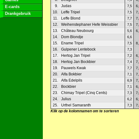
9.
Judas
7,5
6,
E-cards
10.
Leffe Tripel
7,5
7,
Drankgebruik
11.
Leffe Blond
7,7
7,
12.
Weihenstephaner Hefe Weissbier
7,5
7,
13.
Château Neubourg
5,6
6,
14.
Dom Blondje
6,6
15.
Ename Tripel
7,5
8,
16.
Gulpener Lentebock
7,3
17.
Hertog Jan Tripel
7,2
6,
18.
Hertog Jan Bockbier
7,4
7,
19.
Pauwels Kwak
7,7
7,
20.
Alfa Bokbier
7,1
7,
21.
Alfa Edelpils
6,9
7,
22.
Bockbier
7,1
6,
23.
Chimay Tripel (Cinq Cents)
7,3
7,
24.
Julius
6,2
6,
25.
Urthel Samaranth
7,3
7,
Klik op de kolomnamen om te sorteren