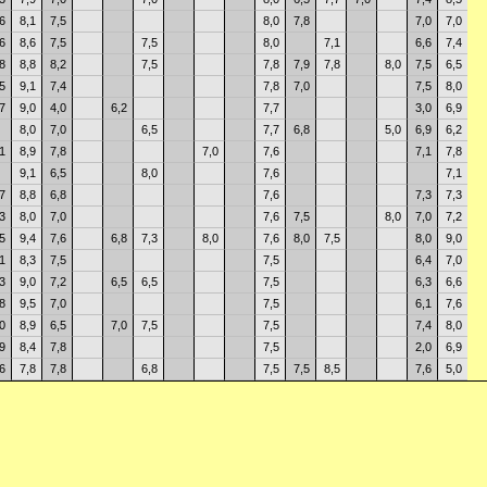
6
8,1
7,5
8,0
7,8
7,0
7,0
6
8,6
7,5
7,5
8,0
7,1
6,6
7,4
8
8,8
8,2
7,5
7,8
7,9
7,8
8,0
7,5
6,5
5
9,1
7,4
7,8
7,0
7,5
8,0
7
9,0
4,0
6,2
7,7
3,0
6,9
8,0
7,0
6,5
7,7
6,8
5,0
6,9
6,2
1
8,9
7,8
7,0
7,6
7,1
7,8
9,1
6,5
8,0
7,6
7,1
7
8,8
6,8
7,6
7,3
7,3
3
8,0
7,0
7,6
7,5
8,0
7,0
7,2
5
9,4
7,6
6,8
7,3
8,0
7,6
8,0
7,5
8,0
9,0
1
8,3
7,5
7,5
6,4
7,0
3
9,0
7,2
6,5
6,5
7,5
6,3
6,6
8
9,5
7,0
7,5
6,1
7,6
0
8,9
6,5
7,0
7,5
7,5
7,4
8,0
9
8,4
7,8
7,5
2,0
6,9
6
7,8
7,8
6,8
7,5
7,5
8,5
7,6
5,0